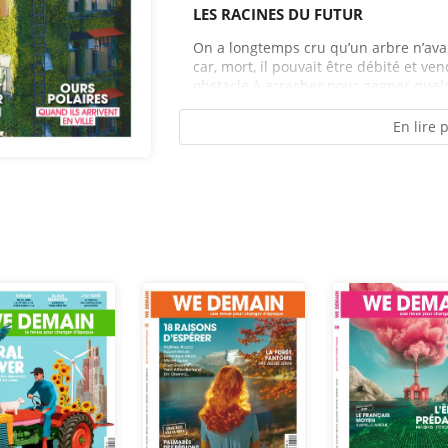
LES RACINES DU FUTUR
On a longtemps cru qu’un arbre n’avai
car, mort, il pouvait être débité et ve
obstacle à arracher pour gagner quel
En lire 