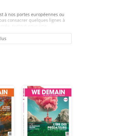
 est à nos portes européennes ou
pas consacrer quelques lignes à
norée, surtout pour une...
plus