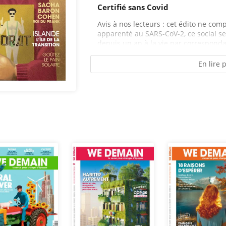
Certifié sans Covid
Avis à nos lecteurs : cet édito ne co
apparenté au SARS-CoV-2, ce social se
depuis un an à la vie par correspond
En lire 