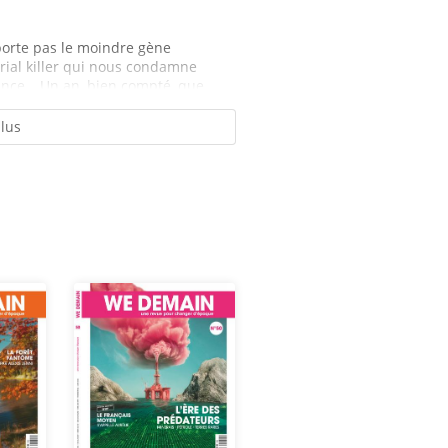
mporte pas le moindre gène
rial killer qui nous condamne
ance… Un an, bien compté, que...
plus