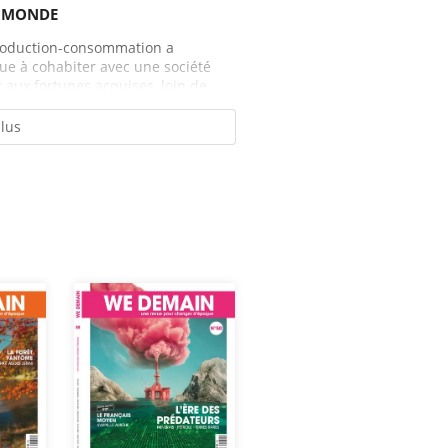
E MONDE
roduction-consommation a
ue à cohabiter avec une société
aux fortunes acquises, loin de...
plus